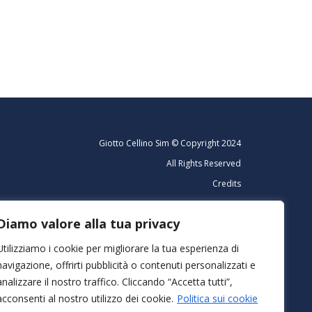
Giotto Cellino Sim © Copyright 2024
All Rights Reserved
Credits
TRASPARENZA
Diamo valore alla tua privacy
Utilizziamo i cookie per migliorare la tua esperienza di
navigazione, offrirti pubblicità o contenuti personalizzati e
C.F. 13271280151
analizzare il nostro traffico. Cliccando “Accetta tutti”,
acconsenti al nostro utilizzo dei cookie.
Politica sui cookie
076 del 18.04.2001