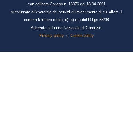
con delibera Consob n. 13076 del 18.04.2001
Autorizzata all'esercizio dei servizi di investimento di cui all'art. 1
comma 5 lettere c-bis), d), e) e f) del D.Lgs 58/98
Aderente al Fondo Nazionale di Garanzia.
Privacy policy
e
Cookie policy